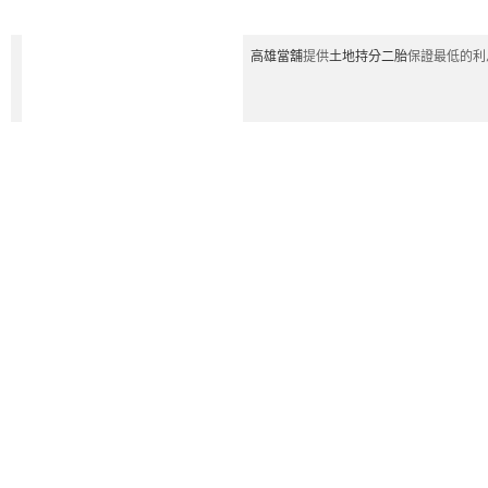
高雄當舖
提供
土地持分二胎
保證最低的利